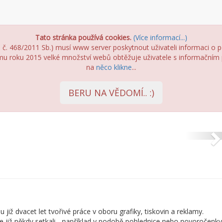
Tato stránka používá cookies.
(Více informací...)
č. 468/2011 Sb.) musí www server poskytnout uživateli informaci o pou
zimu roku 2015 velké množství webů obtěžuje uživatele s informačním 
na
něco klikne
...
BERU NA VĚDOMÍ.. :)
Pohledy
N
iž dvacet let tvořivé práce v oboru grafiky, tiskovin a reklamy.
e již někdy setkali - například v podobě pohlednice nebo novoročenky, 