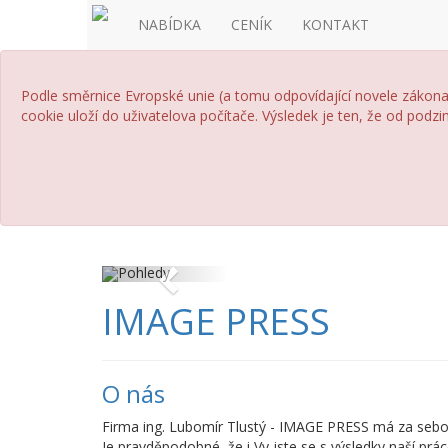
NABÍDKA
CENÍK
KONTAKT
Podle směrnice Evropské unie (a tomu odpovídající novele zákona 
cookie uloží do uživatelova počítače. Výsledek je ten, že od pod
Previous
IMAGE PRESS
O nás
Firma ing. Lubomír Tlustý - IMAGE PRESS má za sebou j
Je pravděpodobné, že i Vy jste se s výsledky naší prác