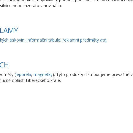
silnice nebo inzerátu v novinách.
KLAMY
ch tiskovin, informační tabule, reklamní předměty atd.
UCH
edměty (
leporela
,
magnetky
). Tyto produkty distribuujeme převážně v
lučně oblasti Libereckého kraje.